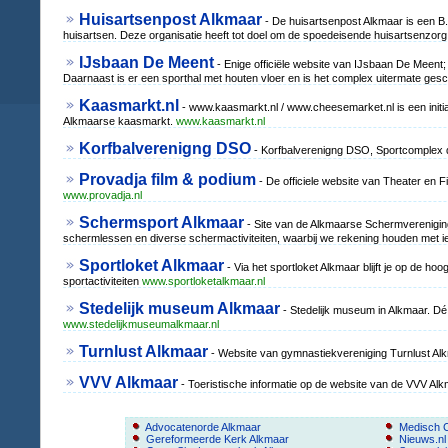
Huisartsenpost Alkmaar
- De huisartsenpost Alkmaar is een 
huisartsen. Deze organisatie heeft tot doel om de spoedeisende huisartsenzorg 
IJsbaan De Meent
- Enige officiële website van IJsbaan De Meent;
Daarnaast is er een sporthal met houten vloer en is het complex uitermate ges
Kaasmarkt.nl
- www.kaasmarkt.nl / www.cheesemarket.nl is een initia
Alkmaarse kaasmarkt.
www.kaasmarkt.nl
Korfbalverenigng DSO
- Korfbalverenigng DSO, Sportcomplex d
Provadja film & podium
- De officiele website van Theater en F
www.provadja.nl
Schermsport Alkmaar
- Site van de Alkmaarse Schermvereniging
schermlessen en diverse schermactiviteiten, waarbij we rekening houden met ie
Sportloket Alkmaar
- Via het sportloket Alkmaar blijft je op de hoo
sportactiviteiten
www.sportloketalkmaar.nl
Stedelijk museum Alkmaar
- Stedelijk museum in Alkmaar. Dé
www.stedelijkmuseumalkmaar.nl
Turnlust Alkmaar
- Website van gymnastiekvereniging Turnlust Al
VVV Alkmaar
- Toeristische informatie op de website van de VVV A
Advocatenorde Alkmaar
Medisch 
Gereformeerde Kerk Alkmaar
Nieuws.nl