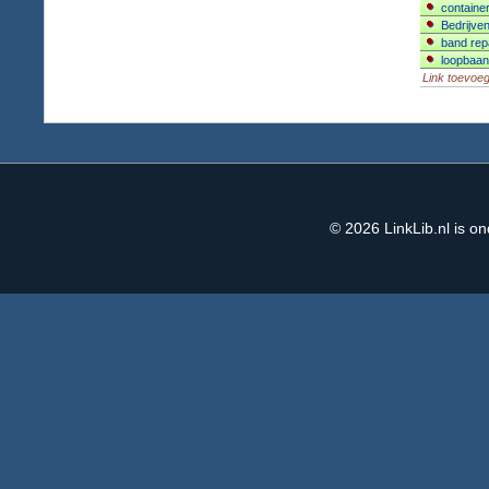
containe
Bedrijve
band repa
loopbaan
Link toevoe
© 2026
LinkLib.nl
is on