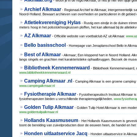
- Woon je in de regio Alkmaar, of heb je hier een tijdje 
Archief Alkmaar
- Regionaal Archief te Alkmaar, intergemeentelij
Noord-Holland. Bewaart archieven van overheden en particulieren in dit gebied e
Atletiekvereniging Hylas
- Rustig een eindje in de duinen trimm
meters hoog in het polsstokhoogkussen ploffen, het kan allemaal bij de atletiek
AZ Alkmaar
- Officiële website van voetbalclub AZ uit Alkmaar.
www.az
Bello basisschool
- Homepage van Jenaplanschool Bello in Alkma
Best of Alkmaar
- Alkmaar; Een kloppend hart in Noord Holland. Al
langs singels en grachten met karakteristieke ophaalbruggen. Bezoek de musea
Bibliotheek Kennemerwaard
- Bibliotheek Kennemerwaard, 
www.bibliotheekkennemerwaard.nl
Camping Alkmaar .nl
- Camping Alkmaar is een groene camping va
www.campingalkmaar.nl
Fysiotherapie Alkmaar
- Fysiotherapeutisch Instituut Alkmaar i
fysiotherapeuten bieden u verschillende therapiemogelijkheden.
www.fysiotherap
Golden Tulip Alkmaar
- Golden Tulip Hotel Alkmaar is een moder
www.goldentulipalkmaar.nl
Hollands Kaasmuseum
- Het Hollands Kaasmuseum is gevesti
toont de bereiding van zuivelproducten door de eeuwen heen, de handel en het le
Honden uitlaatservice Jacq
- Honden uitlaatservice in Alkm